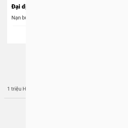
Đại dịch tiếp theo?
Nạn buôn bán thịt chó và mèo
Xem thêm
Thịt chó và mèo
1 triệu Hành động để #Bảo vệ hàng triệu động vật!