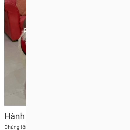
Tìm kiếm hi vọng
Hành động cứu một chú
chó sẽ không thay đổi thế
giới, nhưng đối với chú chó
đó, thế giới sẽ mãi mãi
thay đổi!
ĐỌC THÊM
Hành động tiếp theo
Chúng tôi đã gửi và công bố ba bức thư ngỏ trên các