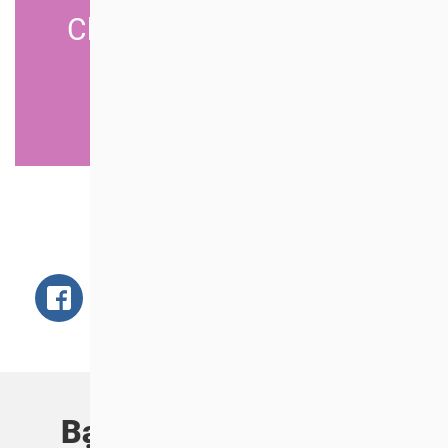
Chấm dứt buôn bán thịt
chó và mèo
KÝ NGAY BÂY GIỜ
Chia sẻ ngay!
Bạn có thể quan tâm...