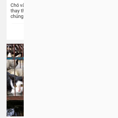
Chó và mèo là những thành viên không thể
thay thế trong cuộc sống của chúng ta và
chúng cần phải được bảo vệ
Xem thêm