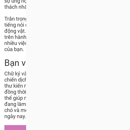
sự ủng hộ của bạn trong năm nay, năm khó khăn thử
thách nhất trong lịch sử gần đây.
Trân trọng cảm ơn bạn đã ký tên, chia sẻ và góp
tiếng nói cho chiến dịch này và giúp đỡ hàng triệu
động vật. Hãy tiếp tục đồng hành cùng chúng tôi
trên hành trình chấm dứt sự tàn ác này - còn rất
nhiều việc phải làm và chúng tôi luôn cần sự giúp đỡ
của bạn.
Bạn vẫn chưa ký tên?
Chữ ký và sự ủng hộ của bạn rất quan trọng đối với
chiến dịch #ProtectMillions và nếu bạn chưa ký vào
thư kiến nghị thì bạn vẫn có thể ký ngay bây giờ,
đồng thời, bằng cách chia sẻ hoạt động này, bạn có
thể giúp nâng cao nhận thức về công việc chúng tôi
đang làm và cho thế giới thấy rằng nạn buôn bán thịt
chó và mèo không phải là một phần của Việt Nam
ngày nay.