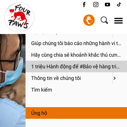
Danh mục
ỦNG HỘ
Sự thật
Đại dịch tiếp theo?
Giúp chúng tôi báo cáo những hành vi tàn ác
Hãy cùng chia sẻ khoảnh khắc thú cưng chào đón bạn về nhà!
1 triệu Hành động để #Bảo vệ hàng triệu động vật!
Thông tin về chúng tôi
Tìm kiếm
Ủng hộ