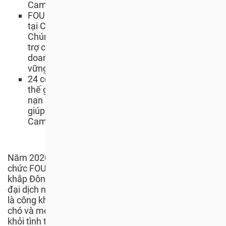
Campuchia cấm buôn bán thịt chó.
FOUR PAWS đã đóng cửa hai cơ sở giết mổ chó
tại Campuchia kể từ khi bắt đầu chiến dịch.
Chúng tôi đã giải cứu hơn 25 cá thể chó và hỗ
trợ các chủ lò mổ chuyển đổi hoạt động kinh
doanh hiện tại thành các sinh kế thay thế bền
vững không gây hại cho động vật.
24 công ty và hiệp hội du lịch từ khắp nơi trên
thế giới đã cam kết ủng hộ chiến dịch chấm dứt
nạn buôn bán bằng cách ký Cam kết Four Paws
giúp tạo áp lực lên Chính phủ Việt Nam và
Campuchia.
Năm 2020 mang đến nhiều thách thức, nhưng tổ
chức FOUR PAWS và các đối tác của chúng tôi trên
khắp Đông Nam Á luôn nỗ lực hết mình. Không một
đại dịch nào có thể ngăn cản sứ mệnh của chúng tôi
là công khai sự tàn ác của hoạt động buôn bán thịt
chó và mèo, giải cứu động vật và bảo vệ các gia đình
khỏi tình trạng thú cưng yêu quý bị bắt trộm nhằm