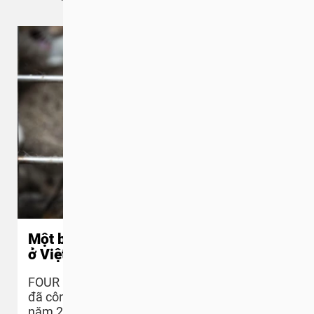
Một báo cáo về nạn buôn bán thịt mèo
ở Việt Nam
FOUR PAWS và tổ chức Change For Animals
đã công bố một nghiên cứu mới vào tháng 8
năm 2020