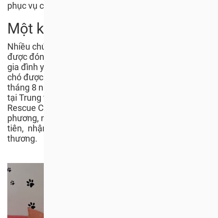
phục vụ cho nạn buôn bán này.
Một khởi đầu mới
Nhiều chú chó mà chúng tôi giải cứu khỏi lò mổ đã
được đón đến những ngôi nhà mới, sống với những
gia đình yêu thương. Một trong số đó là Apollo, chú
chó được giải cứu từ một lò mổ tại Campuchia vào
tháng 8 năm 2020. Trong khi đang phục hồi sức khỏe
tại Trung tâm Cứu trợ Động Vật Campuchia (Animal
Rescue Campuchia), Apollo được một gia đình địa
phương, những người đã yêu nó ngay từ cái nhìn đầu
tiên, nhận nuôi và cho nó một mái ấm ngập tràn yêu
thương.