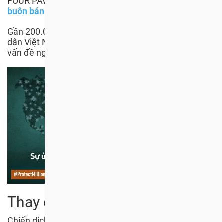
FOUR PAWS trong chiến dịch kêu gọi chấm dứt
nạn
buôn
bán thịt chó và mèo tàn ác ở Đông Nam Á
.
Gần 200.000 chữ ký trong số này đến từ những công
dân Việt Nam, nơi mà nạn buôn bán vẫn đang là một
vấn đề nghiêm trọng!
Thay đổi tích cực
Chiến dịch #Bảo vệ hàng triệu động vật và con người