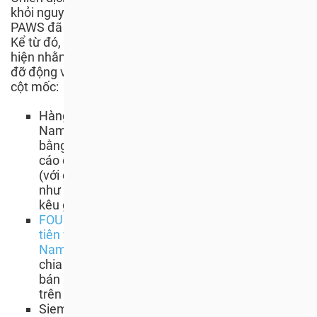
khỏi nguy cơ buôn bán thịt chó và mèo của FOUR
PAWS đã được phát động vào tháng 10 năm 2019.
Kể từ đó, nhiều hoạt động quan trọng đã được thực
hiện nhằm chấm dứt nạn buôn bán và đồng thời giúp
đỡ động vật. Những thông tin sau đây chỉ là một số
cột mốc:
Hàng nghìn người ủng hộ tại Campuchia và Việt
Nam đã lên tiếng phản đối nạn buôn bán này
bằng cách tham gia vào một chiến dịch quảng
cáo để nâng cao nhận thức ở các nước sở tại
(với các biển quảng cáo tại Phnom Penh cũng
như Hà Nội và Thành phố Hồ Chí Minh nhằm
kêu gọi chấm dứt nạn buôn bán).
FOUR PAWS đã tiến hành một cuộc điều tra đầu
tiên về hoạt động buôn bán thịt mèo tại Việt
Nam
, thu hút sự chú ý toàn cầu thông qua việc
chia sẻ rộng rãi thông tin về hoạt động buôn
bán bí mật này trên các phương tiện thông tin
trên toàn thế giới.
Siem Reap trở thành tỉnh đầu tiên tại