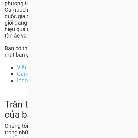
phương tiện truyền thông chính tại Việt Nam,
Campuchia và Indonesia, kêu gọi các nguyên thủ
quốc gia chú ý đến 1 triệu người từ khắp nơi trên thế
giới đang kiến nghị họ có hành động nhanh chóng và
hiệu quả chống lại nạn buôn bán, nhằm chấm dứt sự
tàn ác và bảo vệ sức khỏe con người và động vật .
Bạn có thể đọc những bức thư ngỏ mà chúng tôi thay
mặt bạn gửi tại đây:
Việt Nam
Campuchia
Indonesia
Trân trọng cảm ơn sự ủng hộ
của bạn
Chúng tôi không thể đạt được bất kỳ kết quả nào
trong những hoạt động hỗ trợ động vật nếu không có